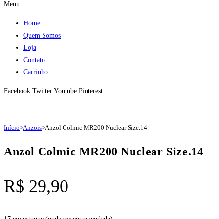
Menu
Home
Quem Somos
Loja
Contato
Carrinho
Facebook
Twitter
Youtube
Pinterest
Início
>
Anzois
>
Anzol Colmic MR200 Nuclear Size.14
Anzol Colmic MR200 Nuclear Size.14
R$
29,90
17 em estoque (pode ser encomendado)