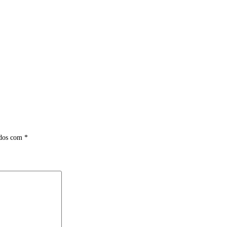
ados com
*