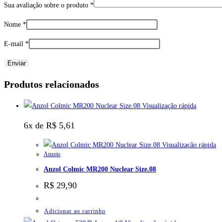
Sua avaliação sobre o produto
*
Nome
*
E-mail
*
Produtos relacionados
Visualização rápida
6x de
R$
5,61
Visualização rápida
Anzois
Anzol Colmic MR200 Nuclear Size.08
R$
29,90
Adicionar ao carrinho