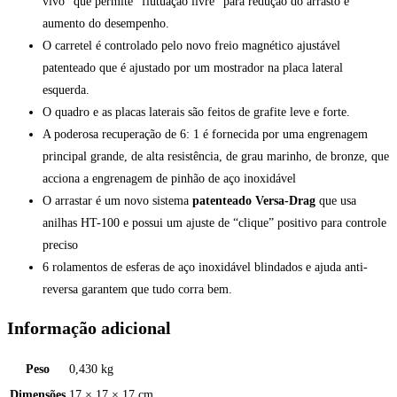
vivo” que permite “flutuação livre” para redução do arrasto e
aumento do desempenho.
O carretel é controlado pelo novo freio magnético ajustável
patenteado que é ajustado por um mostrador na placa lateral
esquerda.
O quadro e as placas laterais são feitos de grafite leve e forte.
A poderosa recuperação de 6: 1 é fornecida por uma engrenagem
principal grande, de alta resistência, de grau marinho, de bronze, que
acciona a engrenagem de pinhão de aço inoxidável
O arrastar é um novo sistema
patenteado Versa-Drag
que usa
anilhas HT-100 e possui um ajuste de “clique” positivo para controle
preciso
6 rolamentos de esferas de aço inoxidável blindados e ajuda anti-
reversa garantem que tudo corra bem.
Informação adicional
Peso
0,430 kg
Dimensões
17 × 17 × 17 cm