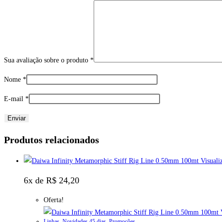
Sua avaliação sobre o produto
*
Nome
*
E-mail
*
Produtos relacionados
Visuali
6x de
R$
24,20
Oferta!
V
Linhas
,
Novidades 45 dias
,
Promoções