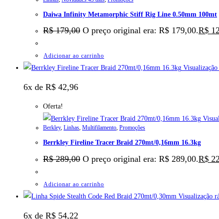
Daiwa Infinity Metamorphic Stiff Rig Line 0.50mm 100mt
R$
179,00
O preço original era: R$ 179,00.
R$
12
Adicionar ao carrinho
Visualização
6x de
R$
42,96
Oferta!
Visual
Berkley
,
Linhas
,
Multifilamento
,
Promoções
Berrkley Fireline Tracer Braid 270mt/0,16mm 16.3kg
R$
289,00
O preço original era: R$ 289,00.
R$
22
Adicionar ao carrinho
Visualização r
6x de
R$
54,22