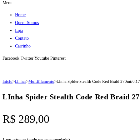
Menu
Home
Quem Somos
Loja
Contato
Carrinho
Facebook
Twitter
Youtube
Pinterest
Início
>
Linhas
>
Multifilamento
>
LInha Spider Stealth Code Red Braid 270mt/0,
LInha Spider Stealth Code Red Braid 
R$
289,00
1 em estoque (pode ser encomendado)