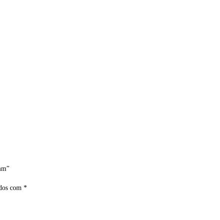
7mm”
ados com
*