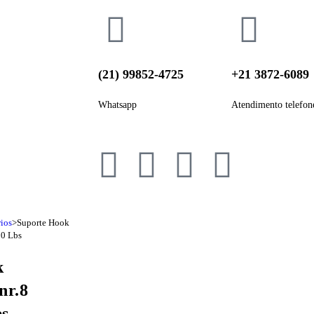
(21) 99852-4725
+21 3872-6089
Whatsapp
Atendimento telefon
ios
>
Suporte Hook
50 Lbs
k
nr.8
bs