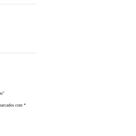
bs”
 marcados com
*