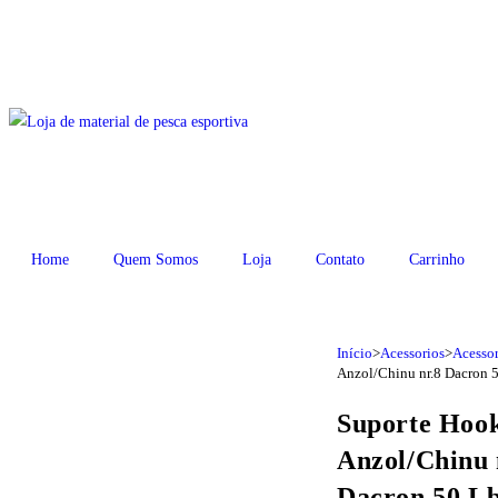
Home
Quem Somos
Loja
Contato
Carrinho
Início
>
Acessorios
>
Acessor
Anzol/Chinu nr.8 Dacron 
Suporte Hoo
Anzol/Chinu 
Dacron 50 L