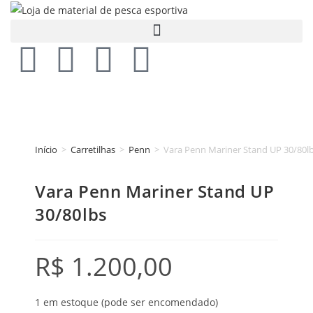
Início
>
Carretilhas
>
Penn
>
Vara Penn Mariner Stand UP 30/80l
Vara Penn Mariner Stand UP
30/80lbs
R$
1.200,00
1 em estoque (pode ser encomendado)