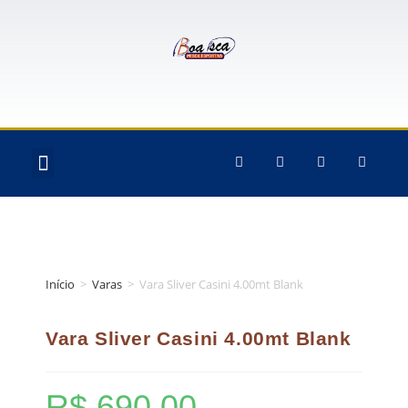
QUEM SOMOS
Início
>
Varas
>
Vara Sliver Casini 4.00mt Blank
Vara Sliver Casini 4.00mt Blank
R$
690,00