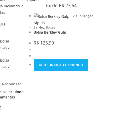
6x de
R$
23,64
Visualização
rápida
70
Berkley
,
Bolsas
Bolsa Berkley Gulp
R$
125,99
ADICIONAR AO CARRINHO
s
,
Novidades 45
lsa incluindo
rramentas
0