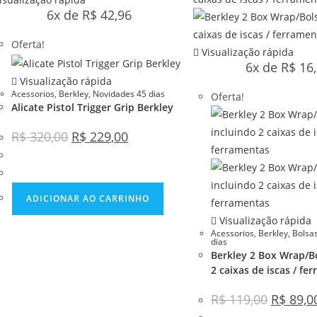
6x de
R$
42,96
Oferta!
Visualização rápida
6x de
R$
16,
Visualização rápida
Acessorios
,
Berkley
,
Novidades 45 dias
Oferta!
Alicate Pistol Trigger Grip Berkley
R$
320,00
R$
229,00
ADICIONAR AO CARRINHO
Visualização rápida
Acessorios
,
Berkley
,
Bolsa
dias
Berkley 2 Box Wrap/Bo
2 caixas de iscas / fe
R$
119,00
R$
89,0