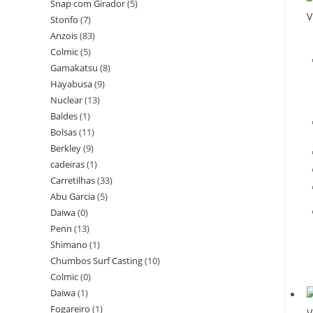
Snap com Girador
(5)
V
Stonfo
(7)
Anzois
(83)
Colmic
(5)
Gamakatsu
(8)
Hayabusa
(9)
Nuclear
(13)
Baldes
(1)
Bolsas
(11)
Berkley
(9)
cadeiras
(1)
Carretilhas
(33)
Abu Garcia
(5)
Daiwa
(0)
Penn
(13)
Shimano
(1)
Chumbos Surf Casting
(10)
Colmic
(0)
Daiwa
(1)
Fogareiro
(1)
V