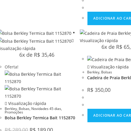
ADICIONAR AO CA
Visualização rápida
6x de
R$
65,
isualização rápida
6x de
R$
35,46
Oferta!
Visualização rápida
Berkley
,
Bolsas
Cadeira de Praia Berk
R$
350,00
Visualização rápida
Berkley
,
Bolsas
,
Novidades 45 dias
,
Promoções
ADICIONAR AO CA
Bolsa Berkley Termica Bait 1152870
R$
289,00
R$
189,00