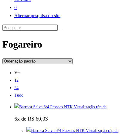
0
Alternar pesquisa do site
Fogareiro
Ver:
12
24
Tudo
Visualização rápida
6x de
R$
60,03
Visualização rápida