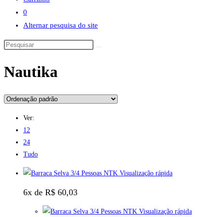
0
Alternar pesquisa do site
Nautika
Ver:
12
24
Tudo
Visualização rápida
6x de
R$
60,03
Visualização rápida